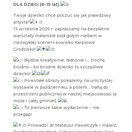
DLA DZIECI (6–15 lat)
Twoje dziecko chce poczuć się jak prawdziwy
artysta?
13 września 2025 r. zapraszamy na bezpłatne
warsztaty malarskie pod gołym niebem w
niezwykłej scenerii Łowisko Karpiowe
Grodzisko!
Będzie kreatywnie, radośnie i… trochę
brudno – bo brudne dziecko to szczęśliwe
dziecko!
Powstałe obrazy pokażemy na uroczystej
wystawie w październiku, a potem… trafią do
przestrzeni publicznej w naszej miejscowości (a
może i całej gminie!).
To pierwsze takie wydarzenie – nie
przegap!
Prowadzi: dr Mateusz Pawełczyk – malarz,
Prodziekan Wydziału Sztuki Uniwersytetu Jana