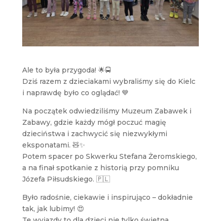
Ale to była przygoda! 🌟🚍
Dziś razem z dzieciakami wybraliśmy się do Kielc
i naprawdę było co oglądać! 💙
Na początek odwiedziliśmy Muzeum Zabawek i
Zabawy, gdzie każdy mógł poczuć magię
dzieciństwa i zachwycić się niezwykłymi
eksponatami. 🧸✨
Potem spacer po Skwerku Stefana Żeromskiego,
a na finał spotkanie z historią przy pomniku
Józefa Piłsudskiego. 🇵🇱
Było radośnie, ciekawie i inspirująco – dokładnie
tak, jak lubimy! 😍
Te wyjazdy to dla dzieci nie tylko świetna